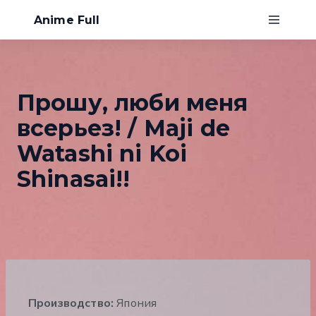
Anime Full
Главная
Прошу, люби меня
Хентай
всерьез! / Maji de
О нас
Watashi ni Koi
Shinasai!!
Производство:
Япония