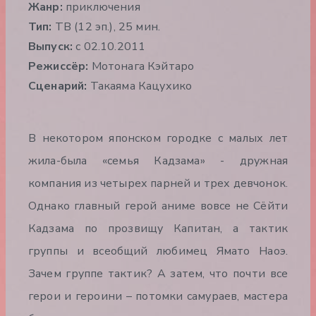
Жанр:
приключения
Тип:
ТВ (12 эп.), 25 мин.
Выпуск:
c 02.10.2011
Режиссёр:
Мотонага Кэйтаро
Сценарий:
Такаяма Кацухико
В некотором японском городке с малых лет
жила-была «семья Кадзама» - дружная
компания из четырех парней и трех девчонок.
Однако главный герой аниме вовсе не Сёйти
Кадзама по прозвищу Капитан, а тактик
группы и всеобщий любимец Ямато Наоэ.
Зачем группе тактик? А затем, что почти все
герои и героини – потомки самураев, мастера