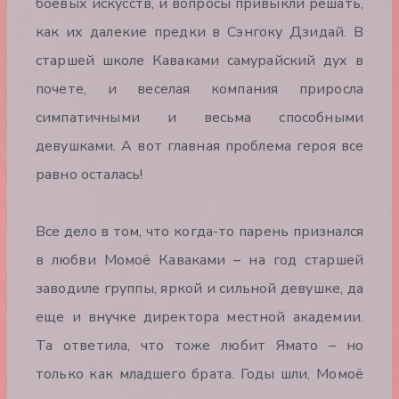
боевых искусств, и вопросы привыкли решать,
как их далекие предки в Сэнгоку Дзидай. В
старшей школе Каваками самурайский дух в
почете, и веселая компания приросла
симпатичными и весьма способными
девушками. А вот главная проблема героя все
равно осталась!
Все дело в том, что когда-то парень признался
в любви Момоё Каваками – на год старшей
заводиле группы, яркой и сильной девушке, да
еще и внучке директора местной академии.
Та ответила, что тоже любит Ямато – но
только как младшего брата. Годы шли, Момоё