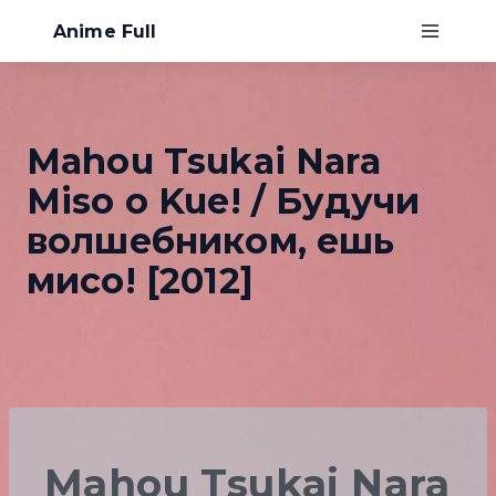
Anime Full
Главная
Mahou Tsukai Nara
Хентай
Miso o Kue! / Будучи
О нас
волшебником, ешь
мисо! [2012]
Mahou Tsukai Nara