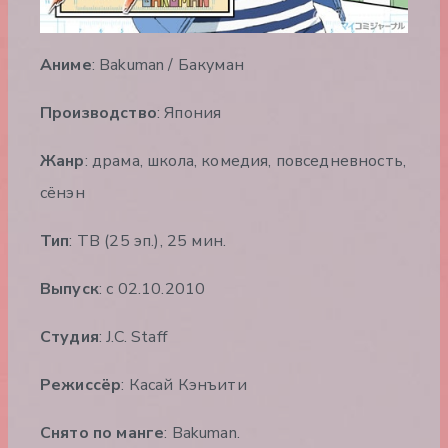
Аниме
: Bakuman / Бакуман
Производство
: Япония
Жанр
: драма, школа, комедия, повседневность,
сёнэн
Тип
: ТВ (25 эп.), 25 мин.
Выпуск
: c 02.10.2010
Студия
: J.C. Staff
Режиссёр
: Касай Кэнъити
Снято по манге
: Bakuman.