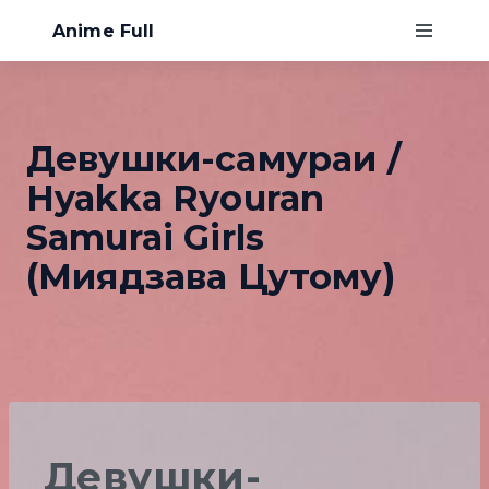
Anime Full
Главная
Девушки-самураи /
Хентай
Hyakka Ryouran
О нас
Samurai Girls
(Миядзава Цутому)
Девушки-