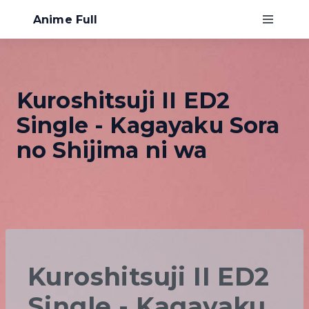
Anime Full
Главная
Kuroshitsuji II ED2
Хентай
Single - Kagayaku Sora
О нас
no Shijima ni wa
Kuroshitsuji II ED2
Single - Kagayaku