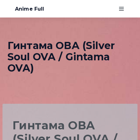
Anime Full
Главная
Гинтама ОВА (Silver
Хентай
Soul OVA / Gintama
О нас
OVA)
Гинтама ОВА
(Silver Soul OVA /