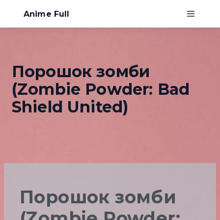
Anime Full
Главная
Порошок зомби
Хентай
(Zombie Powder: Bad
О нас
Shield United)
Порошок зомби
(Zombie Powder: