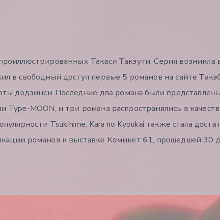
 проиллюстрированных Такаси Такэути. Серия возникла 
ил в свободный доступ первые 5 романов на сайте Такэб
боты додзинси. Последние два романа были представлены
ли Type-MOON, и три романа распространялись в качеств
пулярности Tsukihime, Kara no Kyoukai также стала доста
икации романов к выставке Комикет 61, прошедшей 30 