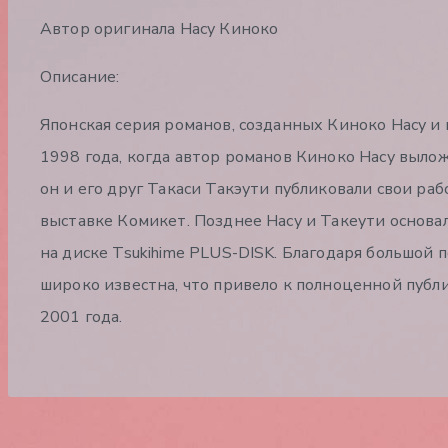
Автор оригинала Насу Киноко
Описание:
Японская серия романов, созданных Киноко Насу и
1998 года, когда автор романов Киноко Насу вылож
он и его друг Такаси Такэути публиковали свои ра
выставке Комикет. Позднее Насу и Такеути основа
на диске Tsukihime PLUS-DISK. Благодаря большой по
широко известна, что привело к полноценной публ
2001 года.